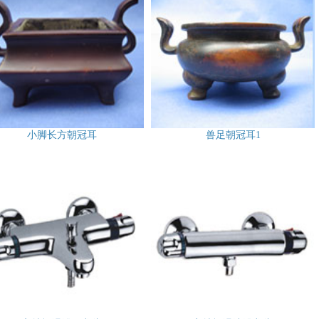
小脚长方朝冠耳
兽足朝冠耳1