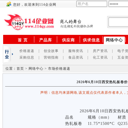
您好，欢迎来到114企业网
供应商
首 页
产品库
供应商
供求信息
网络中心
价格速递
|
创业故事
|
服饰资讯
|
房产资讯
|
电子
采购信息
|
营销指南
|
食品资讯
|
化工资讯
|
五金
位置：首页 > 网络中心 > 市场价格速递
2026年6月10日西安热轧板卷
声明：信息均来源网络,该文观点仅代表原作者本人，
2026年6月10日西安热
品名
规格（mm）
材质
热轧板卷
11.75*1500*C
Q235