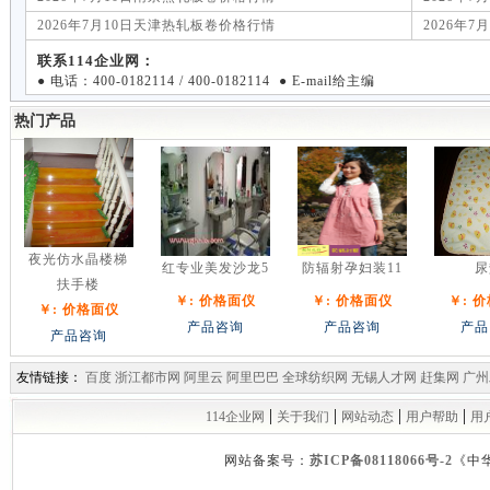
2026年7月10日天津热轧板卷价格行情
2026年
联系114企业网：
● 电话：400-0182114 / 400-0182114 ● E-mail给主编
热门产品
夜光仿水晶楼梯
红专业美发沙龙5
防辐射孕妇装11
尿
扶手楼
￥: 价格面仪
￥: 价格面仪
￥: 
￥: 价格面仪
产品咨询
产品咨询
产品
产品咨询
友情链接：
百度
浙江都市网
阿里云
阿里巴巴
全球纺织网
无锡人才网
赶集网
广州
|
|
|
|
114企业网
关于我们
网站动态
用户帮助
用
网站备案号：
苏ICP备08118066号-2
《中